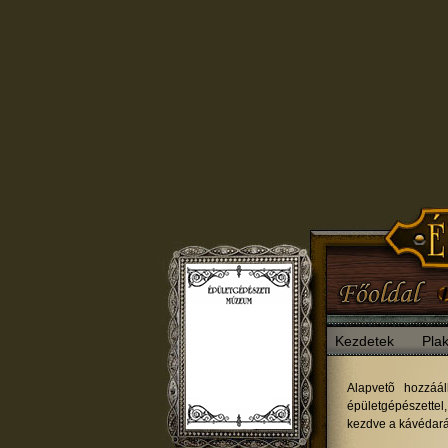
Kezdetek
Plak
Alapvetõ hozzáál
épületgépészettel,
kezdve a kávédaráló