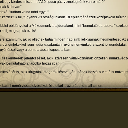
tt egy kérdés, miszerint "A10 típusú gáz-vízmelegítõnk van-e már?"
sak 6 db van".
rdezõ, "tudtam volna adni egyet".
" kérdeztük mi, "ugyanis kis országunkban 18 épületgépészeti középiskola mûködik
öbblet példányokat a Múzeumunk tulajdonaként, mint "bemutató darabokat" ezekb
kell, megkaptuk ezt is!
re számítunk, aki jó ötletnek tartja minden napjaink relikviáinak megmentését. Az 
árgyi emlékekkel sem tudja gazdagítani gyûjteményünket, viszont jó gondolatai,
 a gyûjtéssel vagy a bemutatással kapcsolatban.
s szakemberek jelentkezését, akik szívesen vállalkoznának önzetlen munkavégz
gyak bemutatható állapotba hozásában.
lentkezését is, akik tárgyaink megörökítésével járulnának hozzá a virtuális múz
k bármi nemû visszajelzésüket, ötleteiket is az alábbi e-mail címen:
szetimuzeum.hu