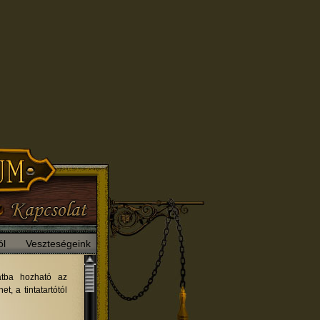
ól
Veszteségeink
latba hozható az
, a tintatartótól