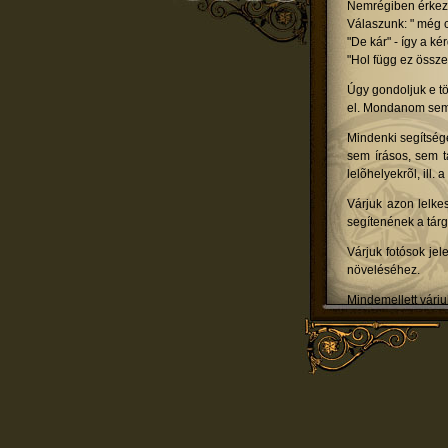
Nemrégiben érkeze
Válaszunk: " még c
"De kár" - így a ké
"Hol függ ez össze
Úgy gondoljuk e t
el. Mondanom sem 
Mindenki segítségé
sem írásos, sem t
lelõhelyekrõl, ill.
Várjuk azon lelke
segítenének a tár
Várjuk fotósok je
növeléséhez.
Mindemellett várju
otlet@epuletgepe