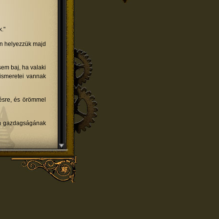
."
en helyezzük majd
sem baj, ha valaki
 ismeretei vannak
ésre, és örömmel
eum gazdagságának