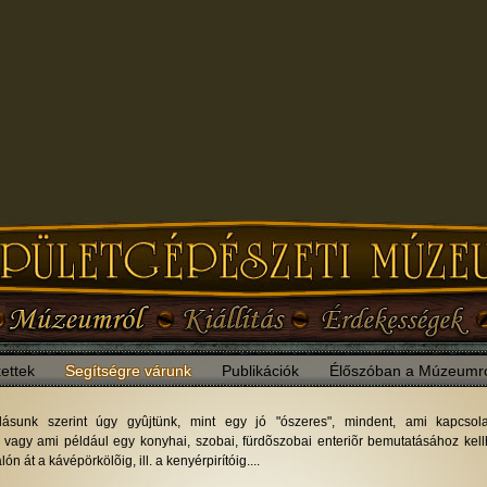
ettek
Segítségre várunk
Publikációk
Élőszóban a Múzeumr
lásunk szerint úgy gyûjtünk, mint egy jó "ószeres", mindent, ami kapcso
 vagy ami például egy konyhai, szobai, fürdõszobai enteriõr bemutatásához kellhet
n át a kávépörkölõig, ill. a kenyérpirítóig....