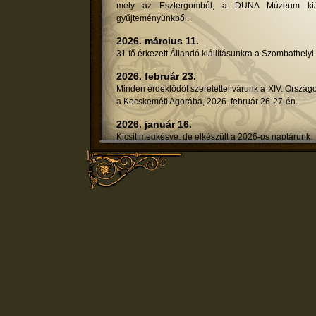
mely az Esztergomból, a DUNA Múzeum kiállí
gyűjteményünkből.
2026. március 11.
31 fő érkezett Állandó kiállításunkra a Szombathely
2026. február 23.
Minden érdeklődőt szeretettel várunk a XIV. Orszá
a Kecskeméti Agorába, 2026. február 26-27-én.
2026. január 16.
Kicsit megkésve, de elkészült a 2026-os naptárunk.
Címlapon Sircz János, a hónapokat pedig kincseink fo
2026. január 12.
Ez évben is várjuk az 1%-okat azoktól, akiknek tet
Múzeum érdekében.
Idén sorszámunk:
20510
Adószám:
18979316-1-41
Név:
MÉGMA Magyar Épületgép
Cím:
1025 Budapest, Napvirág 
2025. december 17.
Sebestyén Pétertől több száz könyvet, ill. katalógust
2025. december 9.