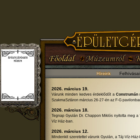
Híreink
Felhívása
2026. március 19.
Várunk minden kedves érdeklődőt a
Construmán
m
SzakmaSztáron március 26-27-én az F-G pavilonba
2026. március 18.
Tegnap Gyulán Dr. Chappon Miklós nyitotta meg a "T
Víz Ház-ban.
2026. március 12.
Mindenkit szeretettel várunk Gyulán, a Táj-Víz-Ház-